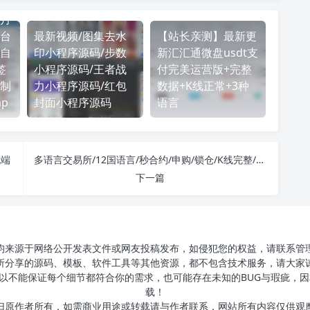
月
台
最新视频/图集去水
【站长亲测】最新更
自
印小程序源码/步数
新汇汇通微盘usdt支
签
小程序源码/王者战
付完美运营版+完整
制
力小程序源码/红包
数据+K线正常+3种
p
封面小程序源码
语言
机端
多语言交易所/12国语言/秒合约/申购/锁仓/K线完整/脚本最全/带教程/日夜模式
下一篇
均来源于网络公开发表文件或网友投稿发布，如侵犯您的权益，请联系管
所分享的源码、模板、软件工具等其他资源，都不包含技术服务，请大家
以不能保证每个细节都符合你的需求，也可能存在未知的BUG与瑕疵，因
载！
归原作者所有，如需商业用途或转载请与作者联系，网站所有内容仅供观