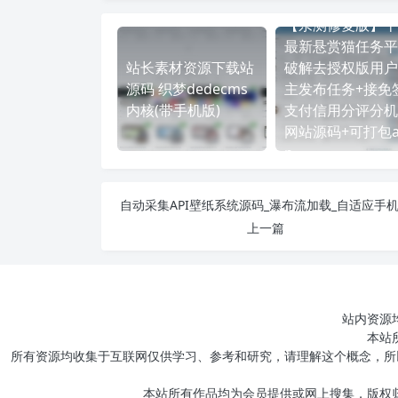
【亲测修复版】十
最新悬赏猫任务平
站长素材资源下载站
破解去授权版用户
源码 织梦dedecms
主发布任务+接免
内核(带手机版)
支付信用分评分机
网站源码+可打包a
p
自动采集API壁纸系统源码_瀑布流加载_自适应手
上一篇
站内资源
本站
所有资源均收集于互联网仅供学习、参考和研究，请理解这个概念，所
本站所有作品均为会员提供或网上搜集，版权