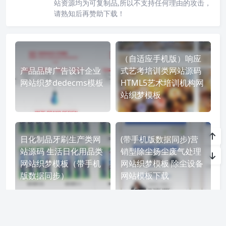
站资源均为可复制品,所以不支持任何理由的攻击，
请熟知后再赞助下载！
（自适应手机版）响应
产品品牌广告设计企业
式艺考培训类网站源码
网站织梦dedecms模板
HTML5艺术培训机构网
站织梦模板
日化制品牙刷生产类网
(带手机版数据同步)营
站源码 生活日化用品类
销型除尘扬尘废气处理
网站织梦模板（带手机
网站织梦模板 除尘设备
版数据同步）
网站模板下载
简洁大气餐饮连锁企业网站源码 织梦dedecms模板
红色早教幼儿园学校网站源码 织梦dedecms模板