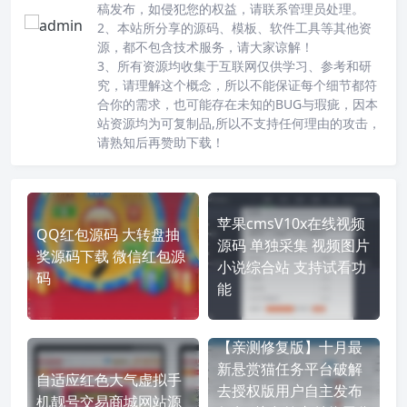
稿发布，如侵犯您的权益，请联系管理员处理。
2、本站所分享的源码、模板、软件工具等其他资
源，都不包含技术服务，请大家谅解！
3、所有资源均收集于互联网仅供学习、参考和研
究，请理解这个概念，所以不能保证每个细节都符
合你的需求，也可能存在未知的BUG与瑕疵，因本
站资源均为可复制品,所以不支持任何理由的攻击，
请熟知后再赞助下载！
苹果cmsV10x在线视频
QQ红包源码 大转盘抽
源码 单独采集 视频图片
奖源码下载 微信红包源
小说综合站 支持试看功
码
能
【亲测修复版】十月最
新悬赏猫任务平台破解
自适应红色大气虚拟手
去授权版用户自主发布
机靓号交易商城网站源