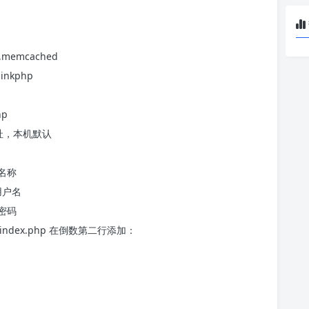
,memcached
nkphp
hp
数据库地址，本机默认
据库名称
库用户名
据库密码
dex.php 在倒数第二行添加：