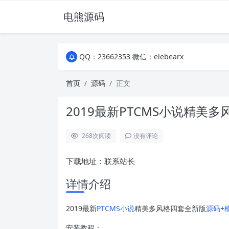
电熊源码
QQ：23662353 微信：elebearx
QQ：23662353 微信：elebearx
QQ：23662353 微信：elebearx
首页
源码
正文
2019最新PTCMS小说精美
268
次阅读
没有评论
下载地址：联系站长
详情介绍
2019最新
PTCMS小说
精美多风格四套全新版
源码
+
安装教程：