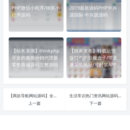
PHP微信小程序/抽奖小
2019最新源码PHP中兴
程序源码
源国际 中兴源源码
【站长亲测】thinkphp
【独家发布】转载运营
开发的微商分销代理新
版打包的影视盒子/带直
零售商城源码完整源码
播采集地址/可封装APP
【两款导航网站源码】全自动导航+自动收录+自动审核+自动检测友链+批量检测
生活常识热门资讯网站源码 eyoucms易优内核
上一篇
下一篇