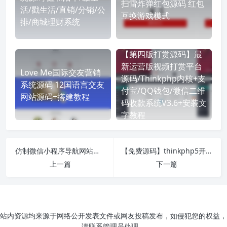
扫雷炸弹红包源码 红包
活/戳生活/直销/分销/公
互换游戏模式
排/商城理财系统
【第四版打赏源码】最
新运营版视频打赏平台
Love Me国际交友营销
源码/Thinkphp内核+支
系统源码 12国语言交友
付宝/QQ钱包/微信二维
网站源码+搭建教程
码收款系统V3.6+安装文
字教程
仿制微信小程序导航网站源码 小程序商店商城系统 PHPCMS内核
【免费源码】thinkphp5开发的房产门户网站系统 有租房 二手房 新房功能 房产网站源码
上一篇
下一篇
站内资源均来源于网络公开发表文件或网友投稿发布，如侵犯您的权益，
请联系管理员处理。