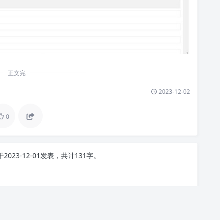
正文完
2023-12-02
0
于2023-12-01发表，共计131字。
件或网友投稿发布，如侵犯您的权益，请联系管理员处理。
具等其他资源，都不包含技术服务，请大家谅解！
、参考和研究，请理解这个概念，所以不能保证每个细节都符合