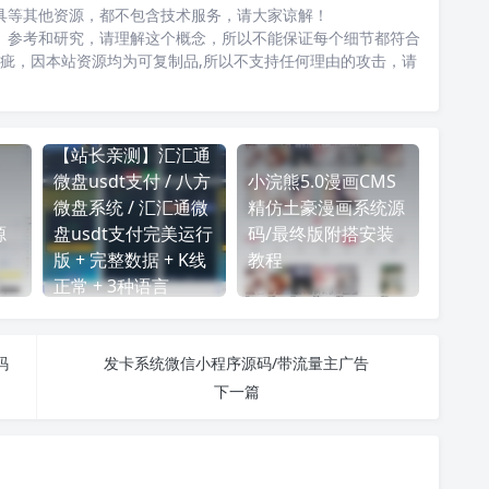
具等其他资源，都不包含技术服务，请大家谅解！
、参考和研究，请理解这个概念，所以不能保证每个细节都符合
瑕疵，因本站资源均为可复制品,所以不支持任何理由的攻击，请
【站长亲测】汇汇通
微盘usdt支付 / 八方
小浣熊5.0漫画CMS
微盘系统 / 汇汇通微
精仿土豪漫画系统源
源
盘usdt支付完美运行
码/最终版附搭安装
版 + 完整数据 + K线
教程
正常 + 3种语言
码
发卡系统微信小程序源码/带流量主广告
下一篇