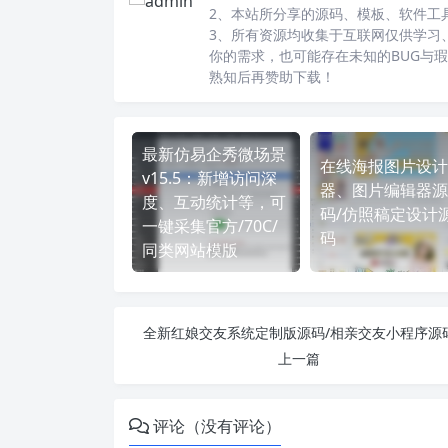
2、本站所分享的源码、模板、软件工
3、所有资源均收集于互联网仅供学习
你的需求，也可能存在未知的BUG与
熟知后再赞助下载！
最新仿易企秀微场景
在线海报图片设计
v15.5：新增访问深
器、图片编辑器源
度、互动统计等，可
码/仿照稿定设计
一键采集官方/70C/
码
同类网站模版
全新红娘交友系统定制版源码/相亲交友小程序源
上一篇
评论（没有评论）