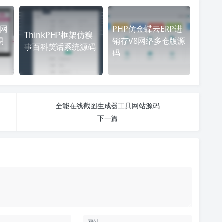
网
PHP仿金蝶云ERP进
ThinkPHP框架仿糗
易
销存V8网络多仓版源
事百科笑话系统源码
码
全能在线截图生成器工具网站源码
下一篇