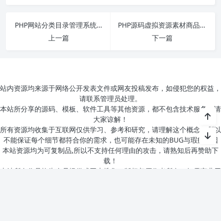
PHP网站分类目录管理系统源码 优客365网址导航系统V1.4.5
PHP源码虚拟资源素材商品交易平台网站源码
上一篇
下一篇
站内资源均来源于网络公开发表文件或网友投稿发布，如侵犯您的权益，
请联系管理员处理。
本站所分享的源码、模板、软件工具等其他资源，都不包含技术服务，请
大家谅解！
所有资源均收集于互联网仅供学习、参考和研究，请理解这个概念，所以
不能保证每个细节都符合你的需求，也可能存在未知的BUG与瑕疵，因
本站资源均为可复制品,所以不支持任何理由的攻击，请熟知后再赞助下
载！
本站所有作品均为会员提供或网上搜集，版权归原作者所有，如需商业用
途或转载请与作者联系，网站所有内容仅供观摩学习交流之用，将不对任
何资源负法律责任。
Theme by
Puock