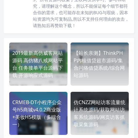
究，请理解这个概念，所以不能保证每个细节都符
合你的需求，也可能存在未知的BUG与瑕疵，因本
站资源均为可复制品,所以不支持任何理由的攻击，
请熟知后再赞助下载！
2019最新高仿威客网站
【站长亲测】ThinkPH
源码 高仿猪八戒网站平
P内核借贷超市源码/集
台 任务接单平台源码下
合网络借贷系统/综合网
载 开源响应式源码
站源码
CRMEB-DT小程序公众
仿CNZZ网站访客流量统
号h5商城v4.0.2商业版
计系统源码/获取网站访
+美妆H5模版（多端合
客系统源码/网页访客抓
一）
取采集源码