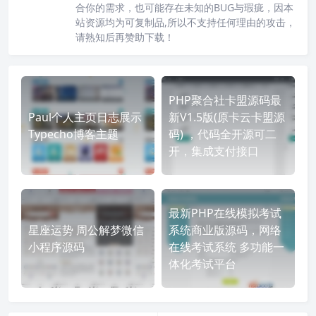
合你的需求，也可能存在未知的BUG与瑕疵，因本
站资源均为可复制品,所以不支持任何理由的攻击，
请熟知后再赞助下载！
PHP聚合社卡盟源码最
Paul个人主页日志展示
新V1.5版(原卡云卡盟源
Typecho博客主题
码) ，代码全开源可二
开，集成支付接口
最新PHP在线模拟考试
星座运势 周公解梦微信
系统商业版源码，网络
小程序源码
在线考试系统 多功能一
体化考试平台