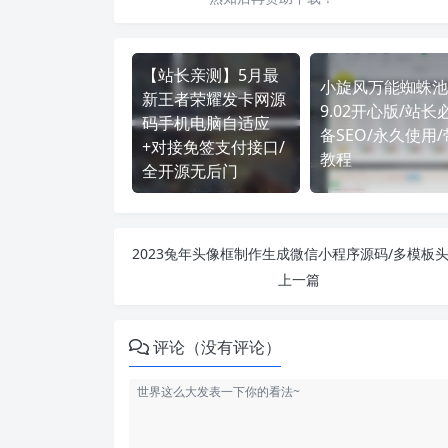
【站长亲测】5月最
小旋风万能蜘蛛池
新王者荣耀发卡网源
9.02开心版/站长
码手机电脑自适应
备SEO/永久使用/
+对接免签支付接口/
教程
全开源无后门
上一篇
评论（没有评论）