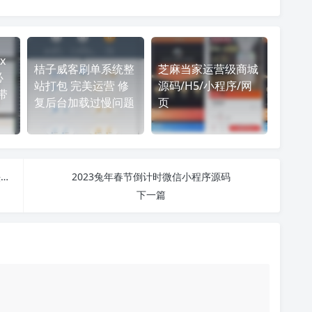
x
桔子威客刷单系统整
芝麻当家运营级商城
必
站打包 完美运营 修
源码/H5/小程序/网
带
复后台加载过慢问题
页
2023兔年头像框制作生成微信小程序源码/多模板头像框
2023兔年春节倒计时微信小程序源码
下一篇